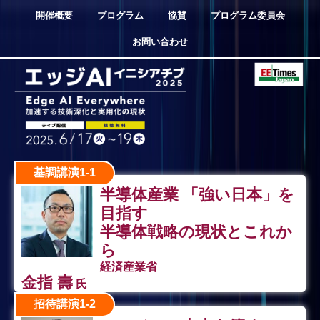
開催概要
プログラム
協賛
プログラム委員会
お問い合わせ
基調講演1-1
半導体産業 「強い日本」を
目指す
半導体戦略の現状とこれか
ら
経済産業省
金指 壽
氏
招待講演1-2