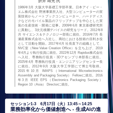
折井 靖光 氏
1986年3月 大阪大学基礎工学部卒業。日本アイ・ビー・
エム株式会社 野洲事業所入社、大型コンピューターの実
装技術からノートブックコンピューター、ハードディス
クなどのモバイル製品のフリップチップを中心とした実
装の生産技術・開発に従事。2009年6月 東京基礎研究所
に異動し、3次元積層デバイスの研究をリード。2012年8
月 サイエンス＆テクノロジー部長に就任。2016年7月 長
瀬産業株式会社へ入社し、商社における技術の目利き役
として活動を開始。2017年4月 社長直下の組織として、
NVC室（New Value Creation Office）を立ち上げ、2019
年4月より執行役員に就任。2022年12月 Rapidus株式会社
へ入社、専務執行役員・3Dアセンブリ本部長に就任。
2025年4月 専務執行役員・エンジニアリングセンター長
に就任。2012年9月 大阪大学工学部にて博士号取得。
2015年10月 IMAPS（International Microelectronics
Assembly and Packaging Society） Fellowに就任。2016
年3月 IEEE EPS（Electronics Packaging Society）
Region 10（Asia） Directorに就任。
セッション1-3 6月17日（火）13:45～14:25
業務効率化から価値創造へ - 生成AIの進