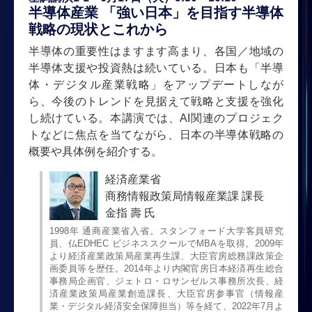
半導体産業 「強い日本」を目指す半導体
戦略の現状とこれから
半導体の重要性はますます高まり、各国／地域の
半導体支援や投資熱は続いている。日本も「半導
体・デジタル産業戦略」をアップデートしなが
ら、今後のトレンドを見据えて戦略と支援を強化
し続けている。本講演では、AI関連のプロジェク
トなどに焦点を当てながら、日本の半導体戦略の
概要や具体例を紹介する。
経済産業省
商務情報政策局情報産業課 課長
金指 壽 氏
1998年 通商産業省入省。スタンフォード大学客員研究
員、仏EDHEC ビジネススクールでMBAを取得。2009年
より経済産業政策局産業再生課、大臣官房総務課政策企
画委員等を歴任。2014年より内閣官房日本経済再生総合
事務局企画官、ジェトロ・ロサンゼルス事務所次長、経
済産業政策局産業創造課長、大臣官房参事官（情報産
業・デジタル経済安全保障担当）等を経て、2022年7月よ