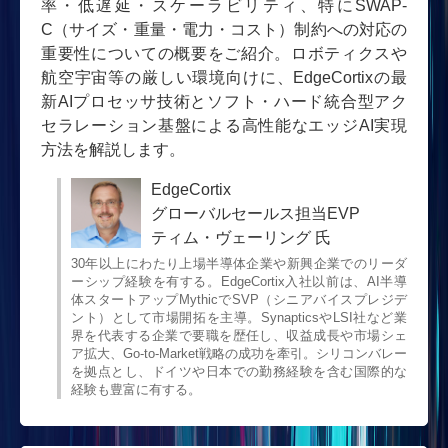
率・低遅延・スケーラビリティ、特にSWAP-
C（サイズ・重量・電力・コスト）制約への対応の
重要性についての概要をご紹介。ロボティクスや
航空宇宙等の厳しい環境向けに、EdgeCortixの最
新AIプロセッサ技術とソフト・ハード統合型アク
セラレーション基盤による高性能なエッジAI実現
方法を解説します。
EdgeCortix
グローバルセールス担当EVP
ティム・ヴェーリング 氏
30年以上にわたり上場半導体企業や新興企業でのリーダ
ーシップ経験を有する。EdgeCortix入社以前は、AI半導
体スタートアップMythicでSVP（シニアバイスプレジデ
ント）として市場開拓を主導。SynapticsやLSI社など業
界を代表する企業で要職を歴任し、収益成長や市場シェ
ア拡大、Go-to-Market戦略の成功を牽引。シリコンバレー
を拠点とし、ドイツや日本での勤務経験を含む国際的な
経験も豊富に有する。