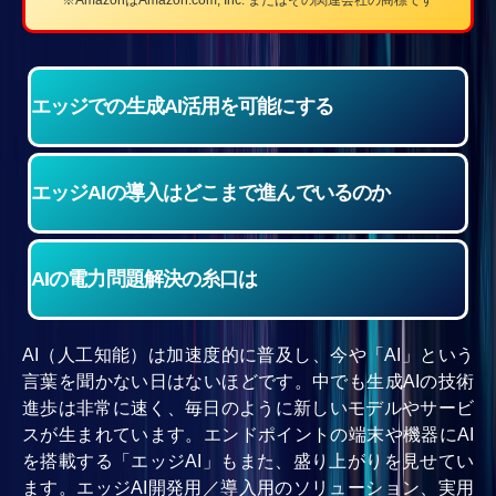
エッジでの
生成AI活用を
可能にする
エッジAIの
導入はどこまで
進んでいるのか
AIの電力
問題解決の
糸口は
AI（人工知能）は加速度的に普及し、今や「AI」という
言葉を聞かない日はないほどです。中でも生成AIの技術
進歩は非常に速く、毎日のように新しいモデルやサービ
スが生まれています。エンドポイントの端末や機器にAI
を搭載する「エッジAI」もまた、盛り上がりを見せてい
ます。エッジAI開発用／導入用のソリューション、実用