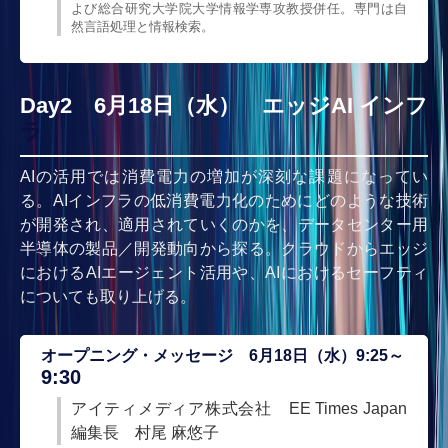
よび総合研究大学院大学情報学専攻教授併任。専門は自
然言語処理と情報検索。
Day2 6月18日（水） エッジAI インフ
ラ
AIの活用では消費電力の増加が深刻な課題になってい
る。AIインフラの低消費電力化のためにどのような技術
が開発され、適用されていくのかを、データセンター用
半導体の製品／開発動向から探る。クラウドからエッジ
におけるAIエージェント活用や、AIにおけるセーフティ
についても取り上げる。
オープニング・メッセージ 6月18日（水）9:25～
9:30
アイティメディア株式会社 EE Times Japan
編集長 村尾 麻悠子