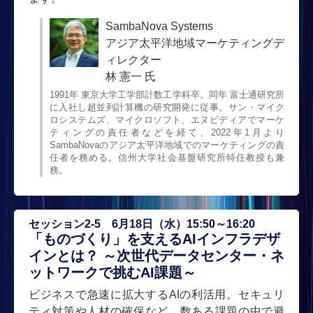
SambaNova Systems
アジア太平洋地域マーケティングデ
ィレクター
林 憲一 氏
1991年 東京大学工学部計数工学科卒。同年 富士通研究所
に入社し超並列計算機の研究開発に従事。サン・マイク
ロシステムズ、マイクロソフト、エヌビディアでマーケ
ティングの責任者などを経て、2022年1月より
SambaNovaのアジア太平洋地域でのマーケティングの責
任者を務める。信州大学社会基盤研究所特任教授も兼
務。
セッション2-5 6月18日（水）15:50～16:20
「ものづくり」を支えるAIインフラデザ
インとは？ ～次世代データセンター・ネ
ットワークで挑むAI課題～
ビジネスで急速に拡大するAIの利活用。セキュリ
ティ対策や人材の確保など、数ある課題の中で避