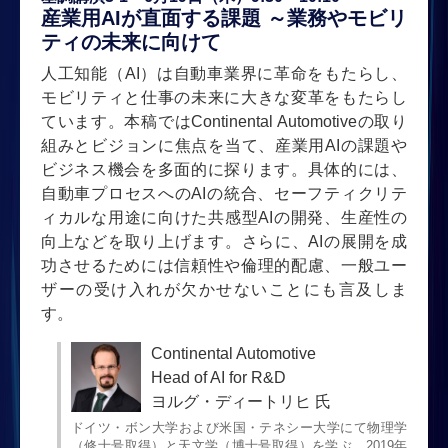
産業用AIが直面する課題 ～業務やモビリ
ティの未来に向けて
人工知能（AI）は自動車業界に革命をもたらし、
モビリティと仕事の未来に大きな変革をもたらし
ています。本稿ではContinental Automotiveの取り
組みとビジョンに焦点を当て、産業用AIの課題や
ビジネス機会を多面的に探ります。具体的には、
自動車プロセスへのAIの統合、セーフティクリテ
ィカルな用途に向けた共感型AIの開発、生産性の
向上などを取り上げます。さらに、AIの展開を成
功させるためには信頼性や倫理的配慮、一般ユー
ザーの受け入れが欠かせないことにも言及しま
す。
Continental Automotive
Head of AI for R&D
ヨルグ・ディートリヒ 氏
ドイツ・ボン大学および米国・テネシー大学にて物理学
（修士号取得）と天文学（博士号取得）を学ぶ。2019年