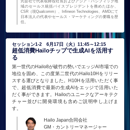
式会社で代表取締役社長およびアジア・パシフィック地
域のセールス統括バイスプレジデントを務めたほか、
CSR（現Qualcomm）、Infineon Technologies、AMDにて
日本法人の代表やセールス・マーケティングの要職を歴
任。
セッション1-2 6月17日（火）11:45～12:15
超低消費Hailoチップで生成AIを活用す
る
第一世代のHailo8が破竹の勢いでエッジAI市場での
地位を固め、この度第二世代のHailo10Hをリリー
スする運びとなりました。H10Hを活用いただく事
で、超低消費で最新の生成AIをエッジで活用いた
だく事ができます。Hailoのユニークなアーキテク
チャー並びに開発環境も含めご説明申し上げま
す。
Hailo Japan合同会社
GM・カントリーマネージャー