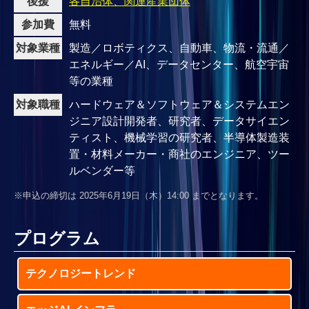
後援
各自治体、関連産業団体
参加費
無料
対象業種
製造／ロボティクス、自動車、物流・流通／
エネルギー／AI、データセンター、航空宇宙
等の業種
対象職種
ハードウェア＆ソフトウェア＆システムエン
ジニア設計開発者、研究者、データサイエン
ティスト、機械学習の研究者、半導体製造装
置・材料メーカー・商社のエンジニア、ツー
ルベンダー等
※申込の締切は 2025年6月19日（木）14:00 までとなります。
プログラム
テクノロジートレンド