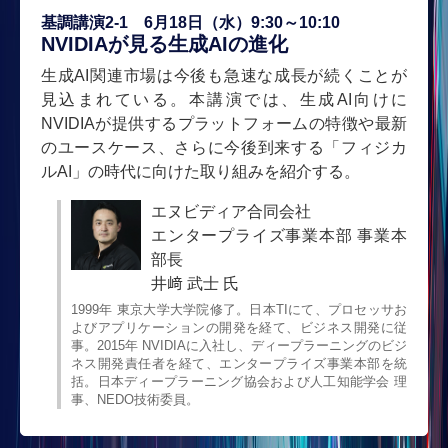
基調講演2-1 6月18日（水）9:30～10:10
NVIDIAが見る生成AIの進化
生成AI関連市場は今後も急速な成長が続くことが
見込まれている。本講演では、生成AI向けに
NVIDIAが提供するプラットフォームの特徴や最新
のユースケース、さらに今後到来する「フィジカ
ルAI」の時代に向けた取り組みを紹介する。
エヌビディア合同会社
エンタープライズ事業本部 事業本
部長
井﨑 武士 氏
1999年 東京大学大学院修了。日本TIにて、プロセッサお
よびアプリケーションの開発を経て、ビジネス開発に従
事。2015年 NVIDIAに入社し、ディープラーニングのビジ
ネス開発責任者を経て、エンタープライズ事業本部を統
括。日本ディープラーニング協会および人工知能学会 理
事、NEDO技術委員。