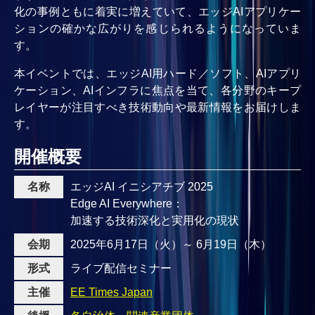
化の事例ともに着実に増えていて、エッジAIアプリケー
ションの確かな広がりを感じられるようになっていま
す。
本イベントでは、エッジAI用ハード／ソフト、AIアプリ
ケーション、AIインフラに焦点を当て、各分野のキープ
レイヤーが注目すべき技術動向や最新情報をお届けしま
す。
開催概要
名称
エッジAI イニシアチブ 2025
Edge AI Everywhere：
加速する技術深化と実用化の現状
会期
2025年6月17日（火）～ 6月19日（木）
形式
ライブ配信セミナー
主催
EE Times Japan