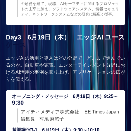
の勤務を経て、現職。AIセーフティに関するプロジェク
トの主宰に加え、ソフトウェアシステム、情報セキュリ
ティ、ネットワークシステムなどの研究に幅広く従事。
Day3 6月19日（木） エッジAI ユース
ケース
エッジAIの活用と導入はどの分野で、どこまで進んでい
るのか。自動車や家電、エンターテインメント分野にお
けるAI活用の事例を取り上げ、アプリケーションの広が
りを伝える。
オープニング・メッセージ 6月19日（木）9:25～
9:30
アイティメディア株式会社 EE Times Japan
編集長 村尾 麻悠子
基調講演3-1 6月19日（木）9:30～10:10