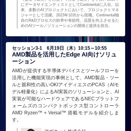
にデータサイエンティストとしてContinentalに入社。以
来、多数のAIプロジェクトにおいて、プロジェクトマネ
ジャーとして活躍。2023年10月から現職。Continental独
自のR&Dプロセスの効率や有効性、品質を向上させるた
めのAIツール／ソリューションの開発と提供を担当。
セッション3-1 6月19日（木）10:15～10:55
AMD製品を活用したEdge AI向けソリュ
ーション
AMDが提供する半導体デバイスとツールフローを
活用した機能実現の事例として、AMD製品・ツー
ルと親和性の高いOKIアイディエスのPCAS（AIモ
デル軽量化）によるAI実装のソリューションと、AI
実装が可能なハードウェアであるNECプラットフ
ォームズのコンパクトボックス型コントローラ
AMD Ryzen™ + Versal™ 搭載モデルを紹介しま
す。