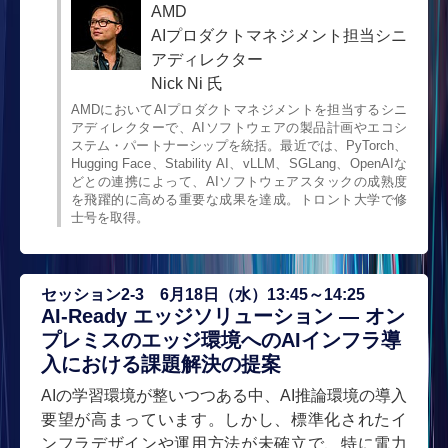
AMD
AIプロダクトマネジメント担当シニ
アディレクター
Nick Ni 氏
AMDにおいてAIプロダクトマネジメントを担当するシニ
アディレクターで、AIソフトウェアの製品計画やエコシ
ステム・パートナーシップを統括。最近では、PyTorch、
Hugging Face、Stability AI、vLLM、SGLang、OpenAIな
どとの連携によって、AIソフトウェアスタックの成熟度
を飛躍的に高める重要な成果を達成。トロント大学で修
士号を取得。
セッション2-3 6月18日（水）13:45～14:25
AI-Ready エッジソリューション ― オン
プレミスのエッジ環境へのAIインフラ導
入における課題解決の提案
AIの学習環境が整いつつある中、AI推論環境の導入
要望が高まっています。しかし、標準化されたイ
ンフラデザインや運用方法が未確立で、特に電力