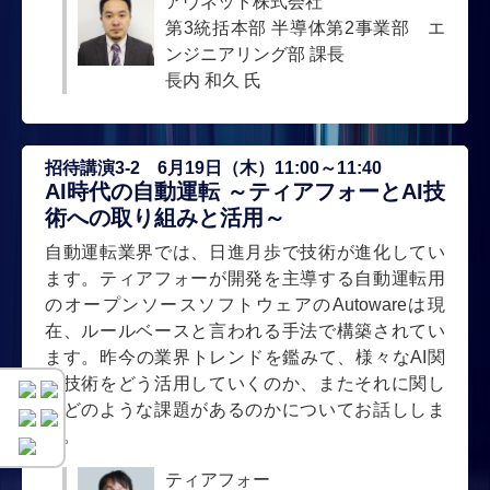
アヴネット株式会社
第3統括本部 半導体第2事業部 エ
ンジニアリング部 課長
長内 和久 氏
招待講演3-2 6月19日（木）11:00～11:40
AI時代の自動運転 ～ティアフォーとAI技
術への取り組みと活用～
自動運転業界では、日進月歩で技術が進化してい
ます。ティアフォーが開発を主導する自動運転用
のオープンソースソフトウェアのAutowareは現
在、ルールベースと言われる手法で構築されてい
ます。昨今の業界トレンドを鑑みて、様々なAI関
連技術をどう活用していくのか、またそれに関し
てどのような課題があるのかについてお話ししま
す。
ティアフォー