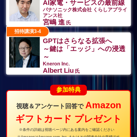
AI家電・サービスの最前線
パナソニック株式会社 くらしアプライ
アンス社
宮嶋 進
氏
招待講演3-4
GPTはさらなる拡張へ
～鍵は「エッジ」への浸透
～
Kneron Inc.
Albert Liu
氏
参加特典
Amazon
視聴＆アンケート回答で
ギフトカード プレゼント
※条件の詳細は視聴ページ内にある案内をご確認ください
※AmazonはAmazon.com, Inc. またはその関連会社の商標です