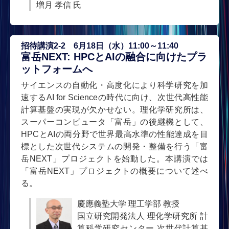
増月 孝信 氏
招待講演2-2 6月18日（水）11:00～11:40
富岳NEXT: HPCとAIの融合に向けたプラ
ットフォームへ
サイエンスの自動化・高度化により科学研究を加
速するAI for Scienceの時代に向け、次世代高性能
計算基盤の実現が欠かせない。理化学研究所は、
スーパーコンピュータ「富岳」の後継機として、
HPCとAIの両分野で世界最高水準の性能達成を目
標とした次世代システムの開発・整備を行う「富
岳NEXT」プロジェクトを始動した。本講演では
「富岳NEXT」プロジェクトの概要について述べ
る。
慶應義塾大学 理工学部 教授
国立研究開発法人 理化学研究所 計
算科学研究センター 次世代計算基