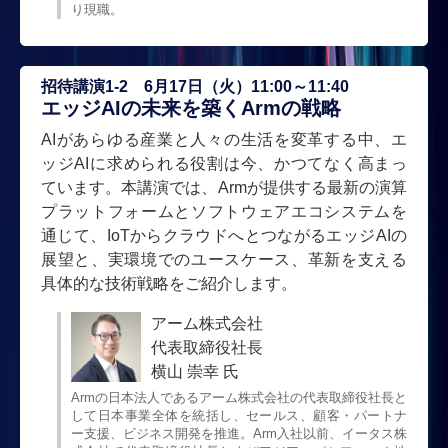
り現職。
招待講演1-2 6月17日（火）11:00～11:40
エッジAIの未来を築くArmの戦略
AIがあらゆる産業と人々の生活を変革する中、エ
ッジAIに求められる役割は今、かつてなく高まっ
ています。本講演では、Armが提供する最新の演算
プラットフォームとソフトウェアエコシステムを
通じて、IoTからクラウドへとつながるエッジAIの
展望と、実環境でのユースケース、革新を支える
具体的な技術戦略をご紹介します。
アーム株式会社
代表取締役社長
横山 崇幸 氏
Armの日本法人であるアーム株式会社の代表取締役社長と
して日本事業全体を統括し、セールス、顧客・パートナ
ー支援、ビジネス開発を推進。Arm入社以前、イータス株