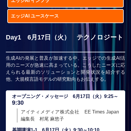
エッジAI インフラ
エッジAI ユースケース
Day1 6月17日（火） テクノロジート
レンド
生成AIの発展と普及が加速する中、エッジでの生成AI活
用のニーズが急速に高まっている。こうしたニーズに応
えられる最新のソリューションと開発状況を紹介する
他、大規模言語モデルの研究動向もお伝えする。
オープニング・メッセージ 6月17日（火）9:25～
9:30
アイティメディア株式会社 EE Times Japan
編集長 村尾 麻悠子
基調講演1-1 6月17日（火）9:30～10:10