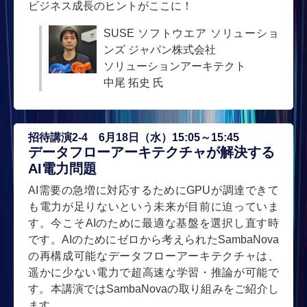
ビジネス成長のヒントがここに！
SUSE ソフトウエア ソリューショ
ンズ ジャパン株式会社
ソリューションアーキテクト
中尾 拓史 氏
招待講演2-4 6月18日（水）15:05～15:45
データフローアーキテクチャが解決する
AI電力問題
AI需要の急増に対応するためにGPUが調達できて
も電力が足りないという未来が目前に迫っていま
す。今こそAIのために最適な基盤を選択し直す時
です。AIのためにゼロから考えられたSambaNova
の再構成可能なデータフローアーキテクチャは、
遥かに少ない電力で超高速な学習・推論が可能で
す。本講演ではSambaNovaの取り組みをご紹介し
ます。