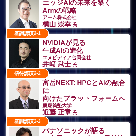
エッジAIの未来を築く
Armの戦略
アーム株式会社
横山 崇幸
氏
基調講演2-1
NVIDIAが見る
生成AIの進化
エヌビディア合同会社
井﨑 武士
氏
招待講演2-2
富岳NEXT: HPCとAIの融合
に
向けたプラットフォームへ
慶應義塾大学
近藤 正章
氏
基調講演3-3
パナソニックが語る