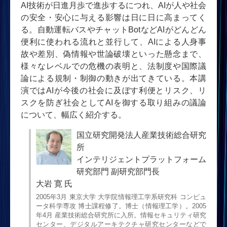
AI技術が日進月歩で進歩するにつれ、AIが人や社会
の安全・安心に与える影響は日に日に高まってく
る。自動運転バスやチャットBotなどAIがどんどん
便利に使われる流れと並行して、AIによる人身事
故や差別、偽情報や世論破壊といった懸念まで、
様々なレベルでの危機の表明と、法制度や国際議
論による規制・制御の動きが出てきている。本講
演ではAIが今後の社会に及ぼす利便とリスク、リ
スクを防ぎ社会としてAIを御する取り組みの議論
について、幅広く紹介する。
国立研究開発法人産業技術総合研究
所
インテリジェントプラットフォーム
研究部門 副研究部門長
大岩 寛 氏
2005年3月 東京大学 大学院情報理工学系研究科 コンピュ
ータ科学専攻 博士課程修了。博士（情報理工学）。2005
年4月 産業技術総合研究所に入所。情報セキュリティ研究
センター、デジタルアーキテクチャ研究センターなどで