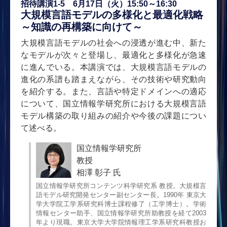
招待講演1-5 6月17日（火）15:50～16:30
大規模言語モデルの多様化と最適化戦略
～知識の再構築に向けて～
大規模言語モデルの社会への浸透が進む中、新た
なモデルが次々と登場し、最適化と多様化が急速
に進んでいる。本講演では、大規模言語モデルの
進化の系譜も踏まえながら、その技術や研究動向
を紹介する。また、言語や特定ドメインへの適応
について、国立情報学研究所における大規模言語
モデル構築の取り組みの紹介や今後の課題につい
て述べる。
国立情報学研究所
教授
相澤 彰子 氏
国立情報学研究所コンテンツ科学研究系 教授。大規模言
語モデル研究開発センター副センター長。1990年 東京大
学大学院工学系研究科博士課程修了（工学博士）。学術
情報センター助手、国立情報学研究所助教授を経て2003
年より現職。東京大学大学院情報理工学系研究科教授お